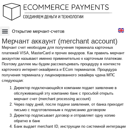
Открытие мерчант-счетов
Платежная система
Криптовалюты и Blockchain-бизнесы
Оффшорные схемы
Финансовые технологии
Банковские счета
Оффшорные компании
Mерчант аккаунт (merchant account)​
Мерчант счет необходим для получения терминала карточных
платежей VISA, MasterCard и прочих вендоров. Как правиль мерчант
аккаунтом называют именно применительно к карточным платежам.
Поэтому даллее мы будем рассматьривать процедуру в контексте
карточного интернет-эквайринга и ECom терминалов. Процедура
получения терминала у лицензированного эквайера чдена МПС
следующая:
Директор подключающейся компании подает заявление в
обслуживающий эту компанию банк с просьбой открыть
мерчант счет (merchant processing account)
Через пару дней, после подачи заявления, от банка приходит
письмо с подготовленным к подписанию договором
Директор подписывает договор и отправляет одну копию
обратно в банк
Банк выдает merchant ID, инструкции по системной интеграции