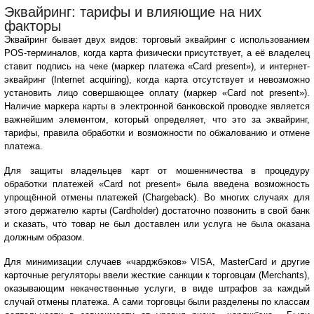
Эквайринг: тарифы и влияющие на них
факторы
Эквайринг бывает двух видов: торговый эквайринг с использованием
POS-терминалов, когда карта физически присутствует, а её владелец
ставит подпись на чеке (маркер платежа «Card present»), и интернет-
эквайринг (Internet acquiring), когда карта отсутствует и невозможно
установить лицо совершающее оплату (маркер «Card not present»).
Наличие маркера карты в электронной банковской проводке является
важнейшим элементом, который определяет, что это за эквайринг,
тарифы, правила обработки и возможности по обжалованию и отмене
платежа.
Для защиты владельцев карт от мошенничества в процедуру
обработки платежей «Card not present» была введена возможность
упрощённой отмены платежей (Chargeback). Во многих случаях для
этого держателю карты (Cardholder) достаточно позвонить в свой банк
и сказать, что товар не был доставлен или услуга не была оказана
должным образом.
Для минимизации случаев «чарджбэков» VISA, MasterCard и другие
карточные регуляторы ввели жесткие санкции к торговцам (Merchants),
оказывающим некачественные услуги, в виде штрафов за каждый
случай отмены платежа. А сами торговцы были разделены по классам