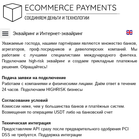
Эквайринг и Интернет-эквайринг
Платежная система
Криптовалюты и Blockchain-бизнесы
Оффшорные схемы
Финансовые технологии
Банковские счета
Оффшорные компании
Уважаемые господа, нашими партнёрами являются множество банков,
агрегаторов, проф.посредников и девелоперских компаний. Мы
работаем с лучшими специалистами международного финтеха.
Подключаем high-risk эквайринг и создаем прикладные платежные
решения. Обращайтесь!
Подача заявки на подключение
Работаем с компаниями и физическими лицами. Даём ответ в течение
24 часов. Подключаем HIGHRISK бизнесы
Согласование условий
Комиссии ниже, чем у большинства банков и платёжных систем.
Возмещения по операциям USDT либо на банковский счет
Техническая интеграция
Предоставляем API сразу после предварительного одобрения PCI
DSS не требуется. Поддержка интеграции