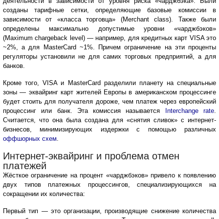
деятельности в зависимости от уровня риска «чарджбэка». Были
созданы тарифные сетки, определяющие базовые комиссии в
зависимости от «класса торговца» (Merchant class). Также были
определены максимально допустимые уровни «чарджбэков»
(Maximum chargeback level) — например, для кредитных карт VISA это
~2%, а для MasterCard ~1%. Причем ограничение на эти проценты
регуляторы установили не для самих торговых предприятий, а для
банков.
Кроме того, VISA и MasterCard разделили планету на специальные
зоны — эквайринг карт жителей Европы в американском процессинге
будет стоить для получателя дороже, чем платеж через европейский
процессинг или банк. Эта комиссия называется
Interchange rate
.
Считается, что она была создана для «снятия сливок» с интернет-
бизнесов, минимизирующих издержки с помощью различных
оффшорных схем
.
Интернет-эквайринг и проблема отмен
платежей
Жёсткое ограничение на процент «чарджбэков» привело к появлению
двух типов платежных процессингов, специализирующихся на
сокращении их количества:
Первый тип — это организации, производящие снижение количества