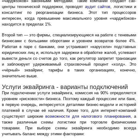
«чарджбэков» законными методами. Такие компании создают call-
центры технической поддержки, проводят
аудит сайтов
, логистики и
консалтинг по реорганизации бизнеса. Этот тип процессоров
интересен, когда превышение максимального уровня «чарджбэков»
находится в пределах 1%.
Второй тип — это фирмы, специализирующиеся на работе с теневыми
бизнесами с большими оборотами и уровнем возвратов более 4%.
Работая в паре с банками, они устраивают «карусели» подставных
юридических лиц и, используя задержки в обработке жалоб, успевают
вывести деньги со счетов до того, как регулятор запретит транзакции
и заблокирует удерживаемый страховочный процент «холд». Это
«чёрный» эквайринг, тарифы в таких организациях, конечно,
значительно выше.
Услуги эквайринга - варианты подключений
При подключении услуги эквайринга, комиссия на 90% определяется
уровнем «рисковости» бизнеса. Поэтому каждый процессинг или банк,
в первую очередь, интересуется деталями бизнес-модели и историей
платежей в случае её наличия. Кроме того, для интернет-компаний
существуют широкие
возможности для налогового планирования
, а
также различные схемы логистики при торговле физическими
товарами. При выборе схемы эквайринга необходимо всегда
учитывать баланс между этими факторами: