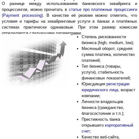
О разнице между использованием банковского эквайринга и
процессингов, можно прочитать в
статье про платежные процессинги
(Payment processing)
. В качестве её резюме можно отметить, что
условия и тарифы на эквайринговые услуги в банках и платёжных
системах практически одинаковые. При этом размер комиссии
определяется следующими параметрами:
Степень рискованности
бизнеса (high, medium, low);
Месячный оборот, средняя
сумма платежа, количество
платежей;
Тип бизнеса (товары,
услуги), стабильность
финансовых показателей;
Юрисдикция
регистрации
юридического лица
, возраст
компании;
Личности владельцев
бизнеса (гражданство,
благосостояние и т.п.);
Престижность банка
открывшего
корпоративный
счет
;
Качество веб-сайта,