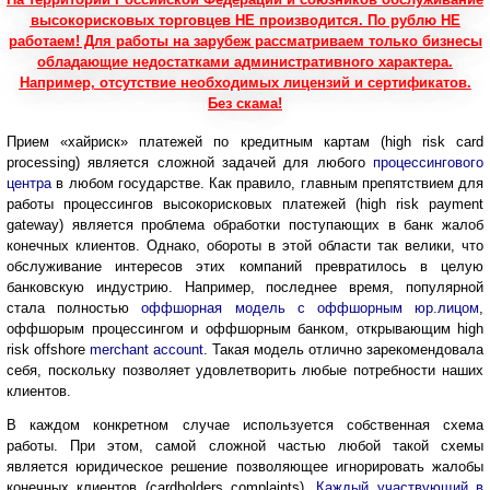
высокорисковых торговцев НЕ производится.
По рублю НЕ
работаем! Для работы на зарубеж рассматриваем только бизнесы
обладающие недостатками административного характера.
Например, отсутствие необходимых лицензий и сертификатов.
Без скама!
Прием «хайриск» платежей по кредитным картам (high risk card
processing) является сложной задачей для любого
процессингового
центра
в любом государстве. Как правило, главным препятствием для
работы процессингов высокорисковых платежей (high risk payment
gateway) является проблема обработки поступающих в банк жалоб
конечных клиентов. Однако, обороты в этой области так велики, что
обслуживание интересов этих компаний превратилось в целую
банковскую индустрию. Например, последнее время, популярной
стала полностью
оффшорная модель с оффшорным юр.лицом
,
оффшорым процессингом и оффшорным банком, открывающим high
risk offshore
merchant account
. Такая модель отлично зарекомендовала
себя, поскольку позволяет удовлетворить любые потребности наших
клиентов.
В каждом конкретном случае используется собственная схема
работы. При этом, самой сложной частью любой такой схемы
является юридическое решение позволяющее игнорировать жалобы
конечных клиентов (cardholders complaints).
Каждый участвующий в