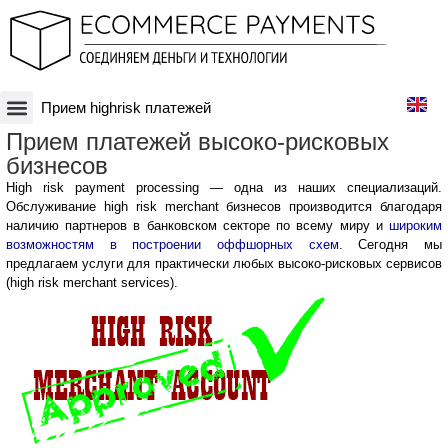
Прием highrisk платежей
Платежная система
Криптовалюты и Blockchain-бизнесы
Оффшорные схемы
Финансовые технологии
Банковские счета
Оффшорные компании
Прием платежей высоко-рисковых
бизнесов
High risk payment processing — одна из наших специализаций.
Обслуживание high risk merchant бизнесов производится благодаря
наличию партнеров в банковском секторе по всему миру и
широким
возможностям в построении оффшорных схем
. Сегодня мы
предлагаем услуги для практически любых высоко-рисковых сервисов
(high risk merchant services).