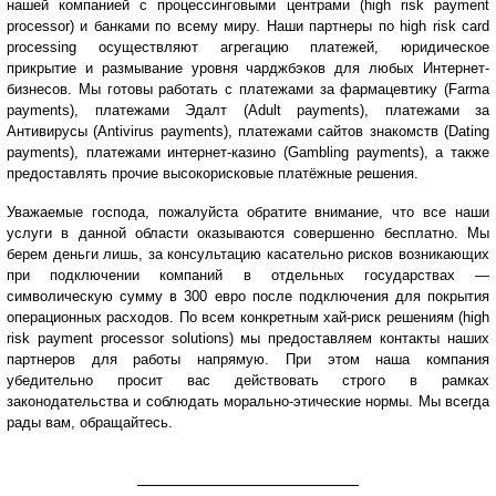
нашей компанией с процессинговыми центрами (high risk payment
processor) и банками по всему миру. Наши партнеры по high risk card
processing осуществляют агрегацию платежей, юридическое
прикрытие и размывание уровня чарджбэков для любых Интернет-
бизнесов. Мы готовы работать с платежами за фармацевтику (Farma
payments), платежами Эдалт (Adult payments), платежами за
Антивирусы (Antivirus payments), платежами сайтов знакомств (Dating
payments), платежами интернет-казино (Gambling payments), а также
предоставлять прочие высокорисковые платёжные решения.
Уважаемые господа, пожалуйста обратите внимание, что все наши
услуги в данной области оказываются совершенно бесплатно. Мы
берем деньги лишь, за консультацию касательно рисков возникающих
при подключении компаний в отдельных государствах —
символическую сумму в 300 евро после подключения для покрытия
операционных расходов. По всем конкретным хай-риск решениям (high
risk payment processor solutions) мы предоставляем контакты наших
партнеров для работы напрямую. При этом наша компания
убедительно просит вас действовать строго в рамках
законодательства и соблюдать морально-этические нормы. Мы всегда
рады вам, обращайтесь.