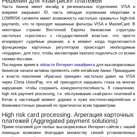
Решения для «хай-риск» платежей
Часть банков имеет инсайд в региональных отделениях VISA и
вовремя закрывает ID, часть обладая огромными оборотами в
LOWRISK сегменте имеет возможность настолько «размыть» high-risk
payments, что те проходят машинные фильтры VISA и MasterCard. В
некоторых странах Восточной Европы банковские структуры
настолько «срослись» с государственной властью, что просто
игнорируют судебные решения, а в момент когда подключаются
функционеры карточных регуляторов происходят необходимые
«подарки», для того, чтобы инспекторам хватило поделиться со всеми
своими боссами.
Последнее время в
области Интернет-эквайринга
для высокорисковых
бизнесов начали активны проявлять себя китайские банки. Пришедшее
к власти поколение «Красных принцев» настолько давит на VISA
через China UnionPay, что ей приходится закрывать глаза на многие
нарушения, чтобы сохранить конкурентоспособность. К сожалению,
high risk payment processing, т.е. обслуживание «хай-риск» платежей в
Китае в настоящий момент дороже и хуже восточно-европейских и
ближневосточных решений по практически всем параметрам.
High risk card processing. Агрегация карточных
платежей (Aggregated payment solutions)
Прием платежей для любых высокорисковых Интернет-сайтов с нашей
помощью возможен благодаря множеству связей установленных