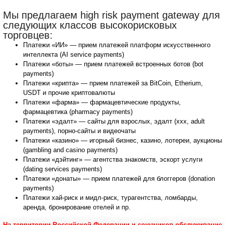
Мы предлагаем high risk payment gateway для
следующих классов высокорисковых
торговцев:
Платежи «ИИ» — прием платежей платформ искусственного
интеллекта (AI service payments)
Платежи «боты» — прием платежей встроенных ботов (bot
payments)
Платежи «крипта» — прием платежей за BitCoin, Etherium,
USDT и прочие криптовалюты
Платежи «фарма» — фармацевтические продукты,
фармацевтика (pharmacy payments)
Платежи «эдалт» — сайты для взрослых, эдалт (xxx, adult
payments), порно-сайты и видеочаты
Платежи «казино» — игорный бизнес, казино, лотереи, аукционы
(gambling and casino payments)
Платежи «дэйтинг» — агентства знакомств, эскорт услуги
(dating services payments)
Платежи «донаты» — прием платежей для блоггеров (donation
payments)
Платежи хай-риск и мидл-риск, турагентства, ломбарды,
аренда, бронирование отелей и пр.
На территории Российской Федерации и союзников
обслуживание