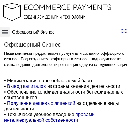
Оффшорный бизнес
Платежная система
Криптовалюты и Blockchain-бизнесы
Оффшорные схемы
Финансовые технологии
Банковские счета
Оффшорные компании
Оффшорный бизнес
Наша компания предоставляет услуги для создания оффшорного
бизнеса. Под созданием оффшорного бизнеса, подразумевается
схема ведения деятельности решающая одну из следующих задач:
• Минимизация налогооблагаемой базы
•
Вывод капиталов
из страны ведения деятельности
• Обеспечение конфиденциальности бенефициарных
собственников
•
Получение дешевых лицензий
на отдельные виды
деятельности
• Технически удобное владение
правами
интеллектуальной собственности